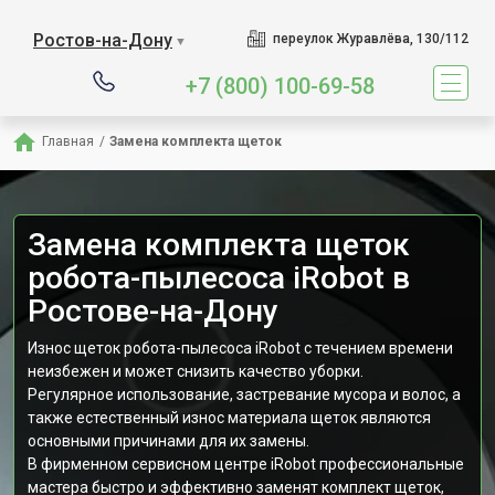
Ростов-на-Дону
переулок Журавлёва, 130/112
▼
+7 (800) 100-69-58
Главная
/
Замена комплекта щеток
Замена комплекта щеток
робота-пылесоса iRobot в
Ростове-на-Дону
Износ щеток робота-пылесоса iRobot с течением времени
неизбежен и может снизить качество уборки.
Регулярное использование, застревание мусора и волос, а
также естественный износ материала щеток являются
основными причинами для их замены.
В фирменном сервисном центре iRobot профессиональные
мастера быстро и эффективно заменят комплект щеток,