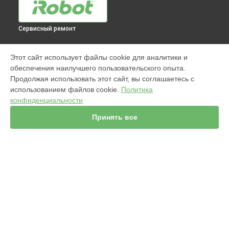
Сервисный ремонт
МОДЕЛИ
Этот сайт использует файлы cookie для аналитики и
обеспечения наилучшего пользовательского опыта.
960
Продолжая использовать этот сайт, вы соглашаетесь с
j7+ Combo
использованием файлов cookie.
Политика
Jet m6
конфиденциальности
980
s9
Принять все
981
i7
886
896
865
СТРАНИЦЫ
895
Гарантия
i8+
Доставка
j7+
Мастера
i3+
Контакты
976