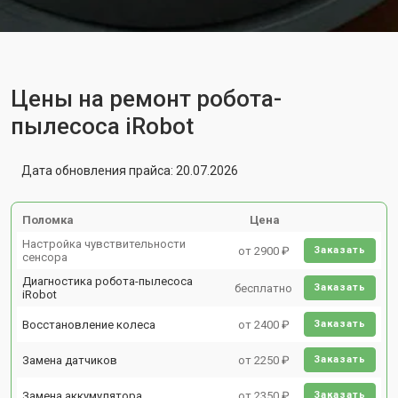
Цены на ремонт робота-
пылесоса iRobot
Дата обновления прайса: 20.07.2026
Поломка
Цена
Настройка чувствительности
от 2900 ₽
Заказать
сенсора
Диагностика робота-пылесоса
бесплатно
Заказать
iRobot
Восстановление колеса
от 2400 ₽
Заказать
Замена датчиков
от 2250 ₽
Заказать
Замена аккумулятора
от 2350 ₽
Заказать