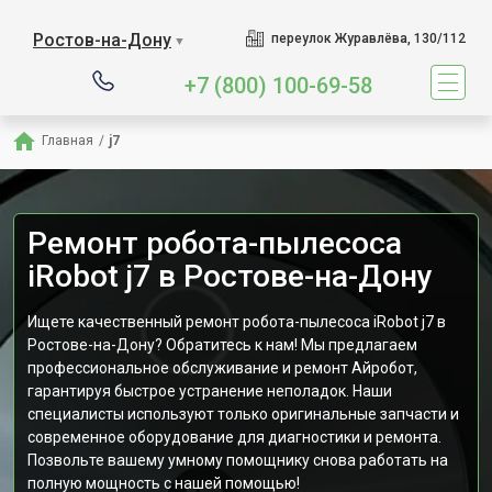
Ростов-на-Дону
переулок Журавлёва, 130/112
▼
+7 (800) 100-69-58
Главная
/
j7
Ремонт робота-пылесоса
iRobot j7 в Ростове-на-Дону
Ищете качественный ремонт робота-пылесоса iRobot j7 в
Ростове-на-Дону? Обратитесь к нам! Мы предлагаем
профессиональное обслуживание и ремонт Айробот,
гарантируя быстрое устранение неполадок. Наши
специалисты используют только оригинальные запчасти и
современное оборудование для диагностики и ремонта.
Позвольте вашему умному помощнику снова работать на
полную мощность с нашей помощью!