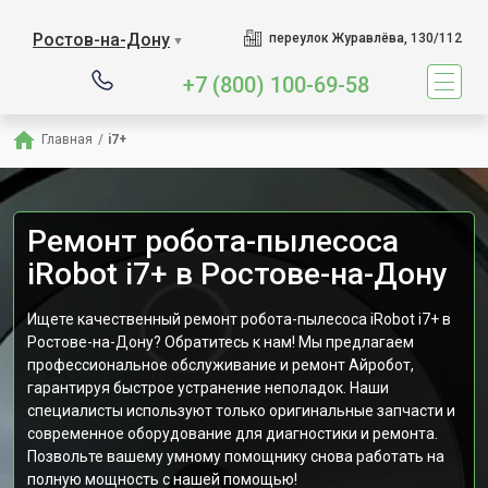
Ростов-на-Дону
переулок Журавлёва, 130/112
▼
+7 (800) 100-69-58
Главная
/
i7+
Ремонт робота-пылесоса
iRobot i7+ в Ростове-на-Дону
Ищете качественный ремонт робота-пылесоса iRobot i7+ в
Ростове-на-Дону? Обратитесь к нам! Мы предлагаем
профессиональное обслуживание и ремонт Айробот,
гарантируя быстрое устранение неполадок. Наши
специалисты используют только оригинальные запчасти и
современное оборудование для диагностики и ремонта.
Позвольте вашему умному помощнику снова работать на
полную мощность с нашей помощью!